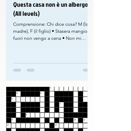
Questa casa non è un albergo
(All levels)
Comprensione: Chi dice cosa? M (la
madre), F (il figlio) • Stasera mangio
fuori non vengo a cena • Non mi
prendere per il culo, io ho fatto bollito,
tutto il giorno che cucino • Lo mangio
domani • Domani c’è altro • Ho fatto
100 euro di spesa, porco giuda tu
mangi qua, e non rompere i voglioni •
Ve bene basta! • Zucchine, carote,
salmone, butto tutto vero, non mi
avvisi mica sono un mago, tu mangi
qui io la roba non la butto • Va bene
basta! • Mangia fuori va bene, mai pi