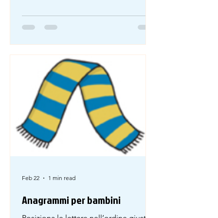
limitare il traffico privato e incentivare
l’uso dei mezzi pubblici. Le nuove
misure entreranno in vigore a partire
dal prossimo mese. Questo testo A) ☐
invita i cittadini a visitare il centro
storico nei fine settimana. B) ☐
descrive un cambiamento nelle regole
di accesso al centro città.
Feb 22
1 min read
Anagrammi per bambini
Posiziona le lettere nell’ordine giusto: