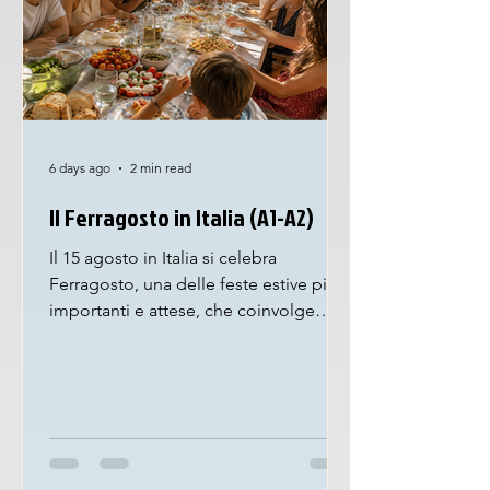
6 days ago
2 min read
Il Ferragosto in Italia (A1-A2)
Il 15 agosto in Italia si celebra
Ferragosto, una delle feste estive più
importanti e attese, che coinvolge
grandi e piccoli. Questa ricorrenza ha
origini molto antiche, infatti
l’imperatore Augusto ha istituito nel 18
a.C. una giornata di riposo chiamata
Feriae Augusti per festeggiare la fine
dei lavori agricoli e permettere ai