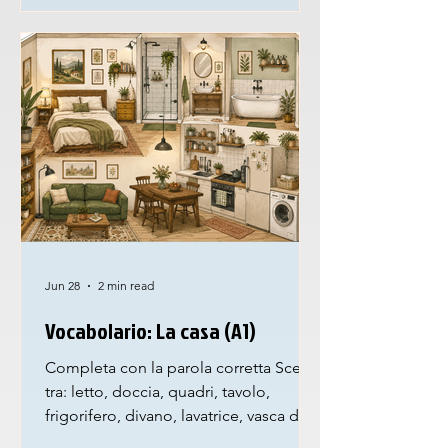
contadini di rilassarsi dopo mesi di
fatica sotto il sole, mentre curavano le
coltivazioni. Con il passare dei secoli,
la festa è cambiata: durante i
Jun 28
2 min read
Vocabolario: La casa (A1)
Completa con la parola corretta Scegli
tra: letto, doccia, quadri, tavolo,
frigorifero, divano, lavatrice, vasca da
bagno 1. In cucina c’è il __________. 2.