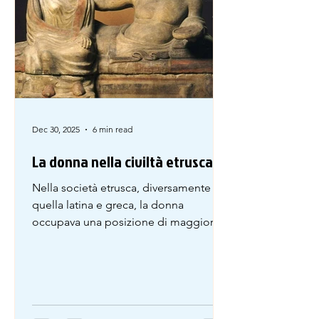
gridano.
Dec 30, 2025
6 min read
La donna nella civiltà etrusca
Nella società etrusca, diversamente da
quella latina e greca, la donna
occupava una posizione di maggiore
prestigio e godeva di una libertà più
ampia. Per i Latini la donna doveva
passare la vita seduta in casa a filare la
lana e su di lei, nelle età più antiche, il
pater familias (head of the family )