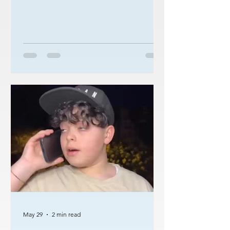
In corridoio ci sono i _________. 3. La
_______ e la ________ sono in bagno.
4. In camera da letto c’è il __________.
5. Mangiamo al __________ in cucina.
6. In lavanderia c’è la __________. 7. In
soggiorno c’è il __________. Completa
con l’articolo determinativo 1. ___
cucina 2. ___ bagno 3. ___ fines
May 29
2 min read