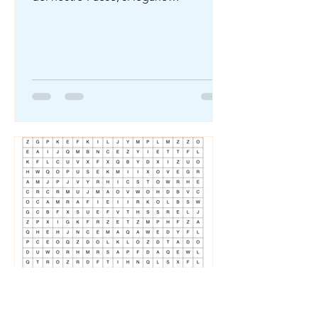
indissolubilmente alla tradizione della
coltivazione del grano, già praticata
all'epoca dell'Impero Romano. In
particolare, sono state le colonie e il
Sud Italia i luoghi dove si diffuse con
maggiore rapidità. Normalmente, si
attribuisce la nascita della pasta al
ritorno di Marco Polo dalla Cina,
avvenuto nel 1295. In realtà questa
miscela a base di cereali ed acqua
rappr
Nov 1, 2025
1 min read