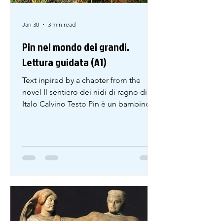
Jan 30
3 min read
Pin nel mondo dei grandi.
Lettura guidata (A1)
Text inpired by a chapter from the
novel Il sentiero dei nidi di ragno di
Italo Calvino Testo Pin è un bambino.
Vive in un vicolo stretto della città. Il
vicolo è lungo e un po’ scuro. Il sole
entra poco tra le case alte. Sui muri ci
sono finestre, piante e corde con i
vestiti stesi. Nel vicolo Pin passa molto
tempo. Pin sta spesso fuori. Cammina
avanti e indietro. A volte grida, a volte
canta. Le persone parlano con lui dalle
finestre. Alcune persone ridono, altre