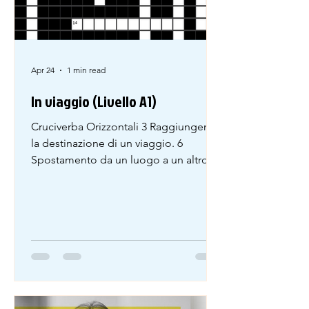
Apr 24
1 min read
In viaggio (Livello A1)
Cruciverba Orizzontali 3 Raggiungere
la destinazione di un viaggio. 6
Spostamento da un luogo a un altro,
spesso per piacere. 8 Luogo vicino al
mare dove si prende il sole. 12
Messaggio breve inviato da un luogo
di vacanza. 13 Andare via da un luogo
per iniziare un viaggio. 14 Gita a piedi
o in bicicletta durante una vacanza. 15
Luogo dove si va in vacanza. Verticali 1
Veicolo usato per viaggiare e dormire.
2 Il giorno prima di oggi. 3 Luogo