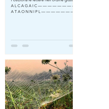
A L C A G A I C — — — — — — — — I
A T A O N N I P L — — — — — — —
— — — L I L M N O G I E A — — — —
— — — — — — L I P E L C A P L O —
— — — — — — — — — A L A R P S A
I C — — — — — — — — — L G I V L I
S T I A — — — — — — — — — —