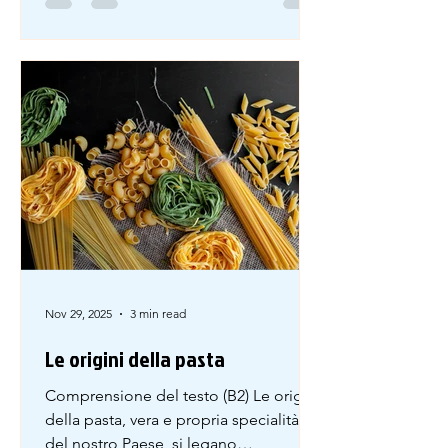
aveva il diritto di vita e di morte.
Similmente, per i Greci le donne
dovevano vivere sottomesse
(submissive ) al marito e passare la
maggior parte della loro vita chiuse in
ca
Nov 29, 2025
3 min read
Le origini della pasta
Comprensione del testo (B2) Le origini
della pasta, vera e propria specialità
del nostro Paese, si legano