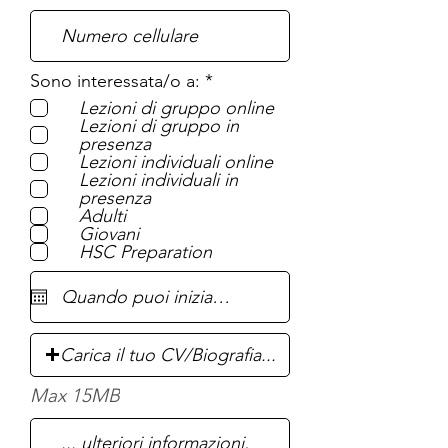
R
Sono interessata/o a:
*
e
Lezioni di gruppo online
q
Lezioni di gruppo in
u
presenza
i
Lezioni individuali online
r
Lezioni individuali in
e
presenza
d
Adulti
Giovani
HSC Preparation
Carica il tuo CV/Biografia...
Max 15MB