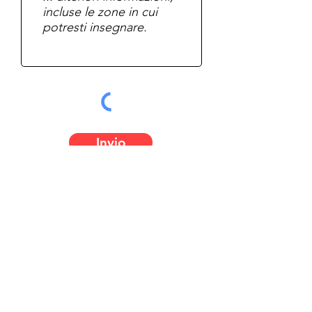
Invio
About
Membe
rship
Learn I
talian
Receive our Newsletter