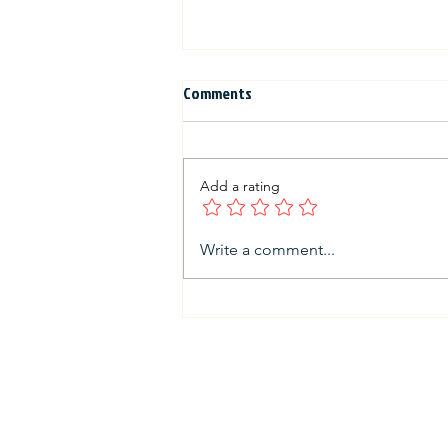
Comments
Add a rating
La ricetta del mese: Pizzoccheri
Write a comment...
The Dante Alighieri Society Sydney a
custodians and elders of this nation, a
of Aboriginal and Torres Strait Islande