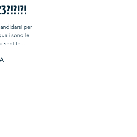
3?!?!?!
candidarsi per 
quali sono le 
 sentite...
GA