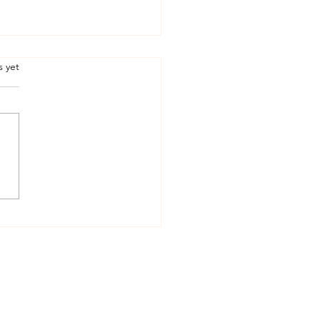
.
s yet
tere in viaggio Omero.
topher Nolan e il più grande
oco sui classici