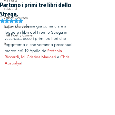
All Posts
Partono i primi tre libri dello
Editorial
Strega.
Other Courses
Rated NaN out of 5 stars.
E per chi volesse già cominciare a 
Italian Exercises
leggere i libri del Premio Strega in 
The Poetry Corner
vacanza... ecco i primi tre libri che 
Recipes
leggeremo e che verranno presentati 
mercoledì 19 Aprile da 
Stefania 
Riccardi
, 
M. Cristina Mauceri
 e 
Chris 
Australya
!