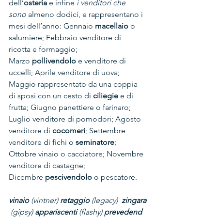
dell’
osteria 
e infine 
i venditori che 
sono
 almeno dodici, e rappresentano i 
mesi dell’anno: Gennaio 
macellaio
 o 
salumiere; Febbraio venditore di 
ricotta e formaggio; 
Marzo 
pollivendolo
 e venditore di 
uccelli; Aprile venditore di uova; 
Maggio rappresentato da una coppia 
di sposi con un cesto di
 ciliegie
 e di 
frutta; Giugno panettiere o farinaro; 
Luglio venditore di pomodori; Agosto 
venditore di 
cocomeri
; Settembre 
venditore di fichi o 
seminatore
; 
Ottobre vinaio o cacciatore; Novembre 
venditore di castagne; 
Dicembre 
pescivendolo
 o pescatore.
vinaio
 (vintner) 
retaggio
 (legacy) 
 zingara
 (gipsy) 
appariscenti
 (flashy) 
prevedend