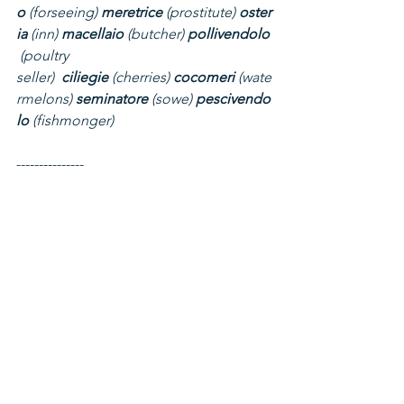
o
 (forseeing) 
meretrice
 (prostitute) 
oster
ia
 (inn) 
macellaio
 (butcher) 
pollivendolo
 (poultry 
seller) 
 ciliegie
 (cherries) 
cocomeri
 (wate
rmelons) 
seminatore
 (sowe) 
pescivendo
lo
 (fishmonger)
---------------
Domande a risposta aperta
Perché l’8 dicembre è importante 
per la tradizione del presepe in 
Italia?
Qual è il contributo di San 
Francesco d’Assisi alla storia del 
presepe?
Quali sono le differenze principali 
tra i presepi delle varie regioni 