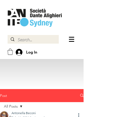
Log In
Post
All Posts
Antonella Beconi