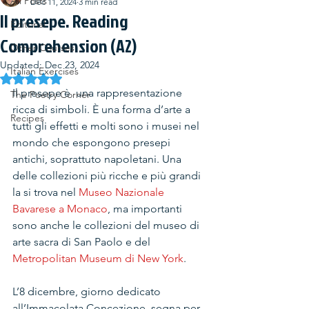
All Posts
Dec 11, 2024
3 min read
Il presepe. Reading
Editorial
Comprehension (A2)
Other Courses
Updated:
Dec 23, 2024
Italian Exercises
Rated NaN out of 5 stars.
Il presepe è  una rappresentazione 
The Poetry Corner
ricca di simboli. È una forma d’arte a 
Recipes
tutti gli effetti e molti sono i musei nel 
mondo che espongono presepi 
antichi, soprattuto napoletani. Una 
delle collezioni più ricche e più grandi 
la si trova nel 
Museo Nazionale 
Bavarese a Monaco
, ma importanti 
sono anche le collezioni del museo di 
arte sacra di San Paolo e del 
Metropolitan Museum di New York
.
L’8 dicembre, giorno dedicato 
all’Immacolata Concezione, segna per 