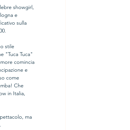
lebre showgirl, 
ologna e 
icativo sulla 
00.
o stile 
ne "Tuca Tuca" 
'amore comincia 
ncipazione e 
sso come 
ramba! Che 
w in Italia, 
spettacolo, ma 
, 