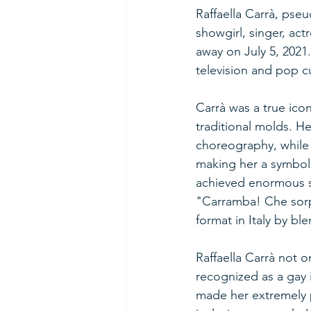
Raffaella Carrà, pse
showgirl, singer, ac
away on July 5, 2021.
television and pop c
Carrà was a true icon
traditional molds. H
choreography, while 
making her a symbol 
achieved enormous su
"Carramba! Che sorpr
format in Italy by b
Raffaella Carrà not o
recognized as a gay 
made her extremely 