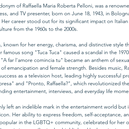
udonym of Raffaella Maria Roberta Pelloni, was a renowned
tress, and TV presenter, born on June 18, 1943, in Bolog
 Her career stood out for its significant impact on Itali
ulture from the 1960s to the 2000s.
, known for her energy, charisma, and distinctive style t
er famous song "Tuca Tuca" caused a scandal in the 1970s
"A far l'amore comincia tu" became an anthem of sexual 
of emancipation and female strength. Besides music, Raf
ccess as a television host, leading highly successful pr
esa" and "Pronto, Raffaella?", which revolutionized the
lending entertainment, interviews, and everyday life mome
nly left an indelible mark in the entertainment world but i
icon. Her ability to express freedom, self-acceptance, a
popular in the LGBTQ+ community, celebrated for her 