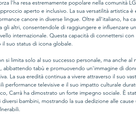
forza l'ha resa estremamente popolare nella comunità L
pproccio aperto e inclusivo. La sua versatilità artistica è
rmance canore in diverse lingue. Oltre all'italiano, ha ca
a gli altri, consentendole di raggiungere e influenzare u
vello internazionale. Questa capacità di connettersi con 
 il suo status di icona globale.
n si limita solo al suo successo personale, ma anche al 
età, abbattendo tabù e promuovendo un'immagine di donn
va. La sua eredità continua a vivere attraverso il suo vas
i performance televisive e il suo impatto culturale duratu
tico, Carrà ha dimostrato un forte impegno sociale. È sta
i diversi bambini, mostrando la sua dedizione alle cause 
nerabili.