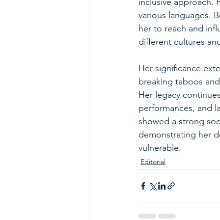
inclusive approach. H
various languages. B
her to reach and infl
different cultures an
Her significance ext
breaking taboos and
Her legacy continues
performances, and las
showed a strong soci
demonstrating her de
vulnerable.
Editorial