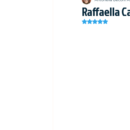
Raffaella C
Rated NaN out of 5 