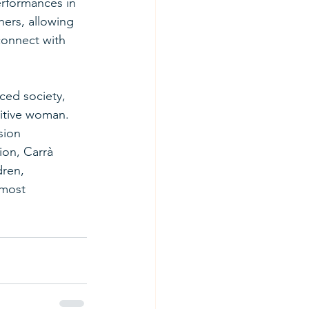
performances in 
ers, allowing 
connect with 
ced society, 
itive woman. 
sion 
ion, Carrà 
ren, 
 most 