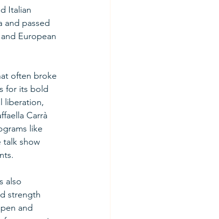
 Italian 
na and passed 
an and European 
hat often broke 
 for its bold 
liberation, 
faella Carrà 
ograms like 
 talk show 
nts.
s also 
nd strength 
open and 