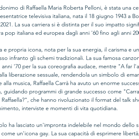
donimo di Raffaella Maria Roberta Pelloni, è stata una ce
esentatrice televisiva italiana, nata il 18 giugno 1943 a B
2021. La sua carriera si è distinta per il suo impatto signif
ura pop italiana ed europea dagli anni '60 fino agli anni 20
a e propria icona, nota per la sua energia, il carisma e un
sso infranto gli schemi tradizionali. La sua famosa canzo
 anni '70 per la sua coreografia audace, mentre "A far l
alla liberazione sessuale, rendendola un simbolo di ema
re alla musica, Raffaella Carrà ha avuto un enorme succe
iva, guidando programmi di grande successo come "Car
Raffaella?", che hanno rivoluzionato il format del talk sho
imento, interviste e momenti di vita quotidiana.
solo ha lasciato un'impronta indelebile nel mondo dello 
 come un'icona gay. La sua capacità di esprimere libertà