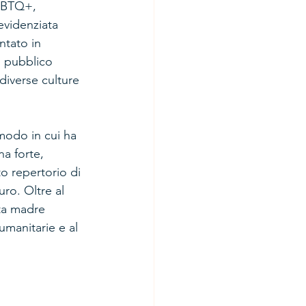
GBTQ+, 
 evidenziata 
ntato in 
n pubblico 
diverse culture 
modo in cui ha 
a forte, 
to repertorio di 
ro. Oltre al 
ta madre 
umanitarie e al 