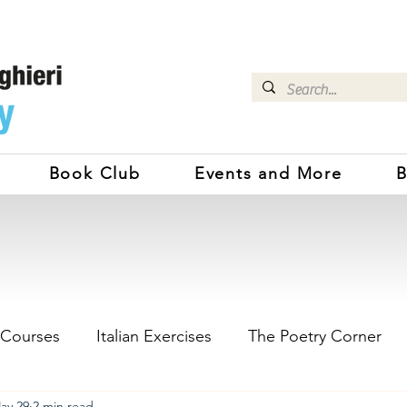
Book Club
Events and More
B
 Courses
Italian Exercises
The Poetry Corner
ay 29
2 min read