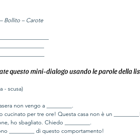
 Bollito – Carote
__________________ 
________________ 
_________________ 
te questo mini-dialogo usando le parole della lis
a - scusa)
tasera non vengo a _________. 
o cucinato per tre ore! Questa casa non è un _________
ione, ho sbagliato. Chiedo _________. 
sono _________ di questo comportamento! 