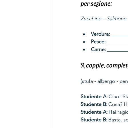
per sezione: 
Zucchine – Salmone –
Verdura:
 ______
Pesce:
 ________
Carne:
 _______
A coppie, completa
(stufa - albergo - cen
Studente A:
 Ciao! S
Studente B:
 Cosa? H
Studente A:
 Hai rag
Studente B:
 Basta, 