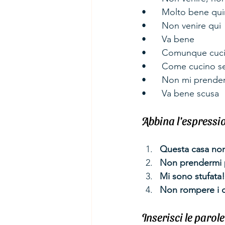
•	Molto bene qui
•	Non venire qui 
•	Va bene 
•	Comunque cuci
•	Come cucino s
•	Non mi prendere
•	Va bene scusa 
Abbina l'espressio
Questa casa non
Non prendermi p
Mi sono stufata!
Non rompere i co
Inserisci le parol