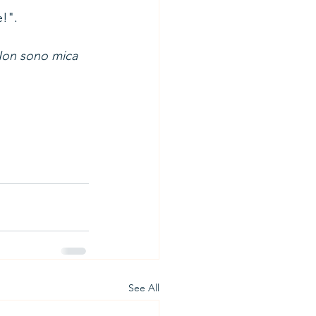
!". 
on sono mica 
See All