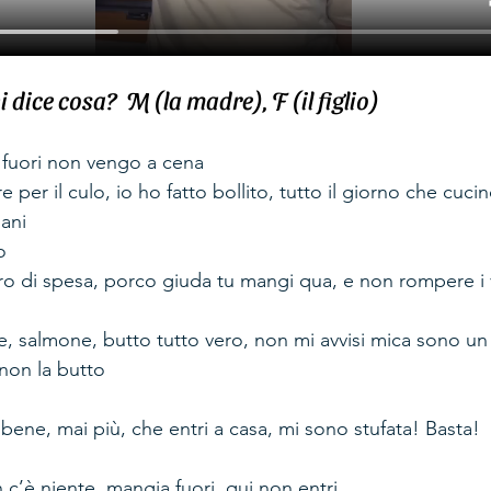
dice cosa?  M (la madre), F (il figlio) 
o fuori non vengo a cena 
e per il culo, io ho fatto bollito, tutto il giorno che cucin
ani 
o 
euro di spesa, porco giuda tu mangi qua, e non rompere i 
non la butto 
a bene, mai più, che entri a casa, mi sono stufata! Basta! 
n c’è niente, mangia fuori, qui non entri 