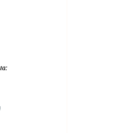
ta:
! 