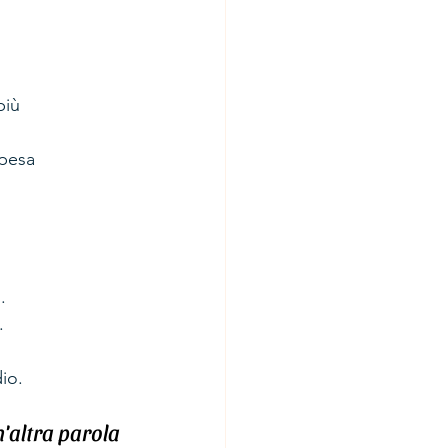
più
spesa 
. 
. 
io. 
n'altra parola 