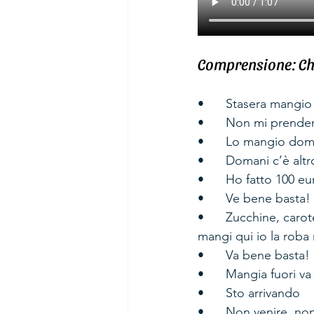
Comprensione: Chi 
•	Stasera mangi
•	Non mi prender
•	Lo mangio dom
•	Domani c’è altr
•	Ho fatto 100 
•	Ve bene basta! 
•	Zucchine, carote, salmone, butto tutto vero, non mi avvisi mica sono un mago, tu 
mangi qui io la roba 
•	Va bene basta! 
•	Mangia fuori v
•	Sto arrivando 
•	Non venire, no